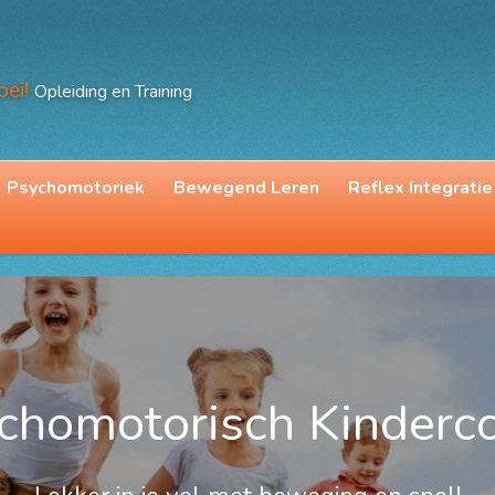
oei!
Opleiding en Training
Psychomotoriek
Bewegend Leren
Reflex Integratie
chomotorisch Kinderc