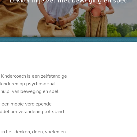
Lekker in je vel met beweging en spel!
Kindercoach is een zelfstandige
e kinderen op psychosociaal
ehulp van beweging en spel.
dit een mooie verdiepende
iddel om verandering tot stand
in het denken, doen, voelen en