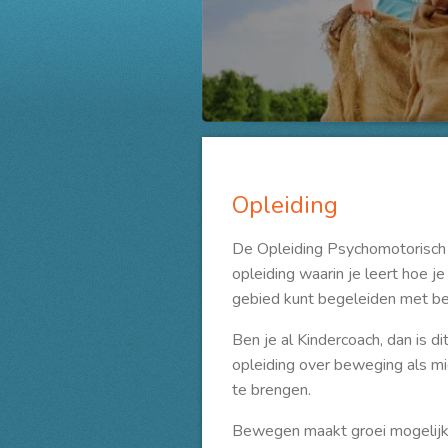
Opleiding
De Opleiding Psychomotorisch 
opleiding waarin je leert hoe j
gebied kunt begeleiden met b
Ben je al Kindercoach, dan is 
opleiding over beweging als m
te brengen.
Bewegen maakt groei mogelijk 